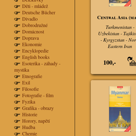
Děti - mládež
Deutsche Bücher
Central Asia (ma
Divadlo
Dobrodružné
Turkmenistan -
Domácnost
Uzbekistan - Tajiki
Doprava
- Kyrgyzstan - Nor
Ekonomie
Eastern Iran
Encyklopedie
English books
100,-
Esoterika - záhady -
mystika
Etnografie
Exil
Filosofie
Fotografie - film
Fyzika
Grafika - obrazy
Historie
Horory, napětí
Hudba
Chemie