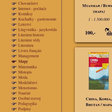
Chovatelství
Myanmar / Bur
Internet - počítače
(mapa)
Komiksy
Kuchařky - gastronomie
1 : 1.500.000
Letectví
Lingvistika - jazykověda
100,-
Literární historie
Literární vědy
Literatura
Livres français
Management
Mapy
Matematika
Místopis
Móda
Modelářství
Motorismus
Naučné
Osobní rozvoj
China, Korea,
Pedagogika
Bhutan / mapa
Podpisy