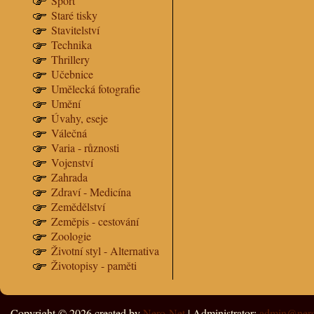
Sport
Staré tisky
Stavitelství
Technika
Thrillery
Učebnice
Umělecká fotografie
Umění
Úvahy, eseje
Válečná
Varia - různosti
Vojenství
Zahrada
Zdraví - Medicína
Zemědělství
Zeměpis - cestování
Zoologie
Životní styl - Alternativa
Životopisy - paměti
Copyright © 2026
created by
Nero-Net
| Administrator:
admin@nero