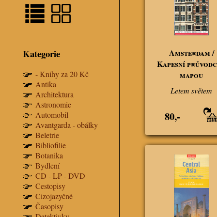
Kategorie
Amsterdam /
Kapesní průvodc
- Knihy za 20 Kč
mapou
Antika
Letem světem
Architektura
Astronomie
80,-
Automobil
Avantgarda - obálky
Beletrie
Bibliofilie
Botanika
Bydlení
CD - LP - DVD
Cestopisy
Cizojazyčné
Časopisy
Detektivky